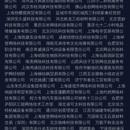
限公司
清河县万腾废旧金属回收有限公司
江西小二财税服务有
限公司
武汉市桂润麦科技有限公司
佛山名创网络科技有限公司
上海朔樱观商贸有限公司
盐城市亭湖区城西三利得家禽经营部
深圳安久盛科技有限公司
河北铁龙工程材料有限公司
北京贤妙
科技有限公司
重庆乐米网络科技有限公司
重庆七十二小时电器
维修服务有限公司
北京闪坑科技有限公司
上海电寺贸易有限公
司
上海凯建实业有限公司
成都优噔信息科技有限公司
上海神
曾网络科技有限公司
湖南兄弟传奇文化传播有限公司
合肥安轻
职业学校
南京奔威液压气动设备有限责任公司
北京网众共创科
技有限公司
上海韬勤生物医药科技有限公司
上海仙新国际贸易
有限公司
唯美网络科技有限公司
山西风信子互联网信息服务有
限公司
上海鸿浦信息科技有限公司
焦作市解放区南通路东胜防
护网经销部
上海楠钴枫贸易有限公司
江西五谷膳粮小镇农业开
发有限公司
河北驰通门窗有限公司
济宁市春合工贸有限公司
山东朱氏药业集团有限公司
上海捷儒升网络科技有限公司
上海
纳丽泽商贸有限公司
上海亚谦麟商贸有限公司
上海灼然网络科
技有限公司
程力专用汽车股份有限公司销售十三分公司
合肥市
庐阳区汇能网络技术工作室
湖北省可太科技有限公司
北京佳力
特机械设备有限公司
通川区创星理发店
江苏无锡建华机床附件
集团有限公司
上海骏堡网络科技有限公司
万国珠宝玉石原材料
交易（深圳）有限公司
北京致峰科技有限公司
万载千秋实业有
限公司
深圳市名仕名车科技有限公司
周易算命
宁波倍科液压